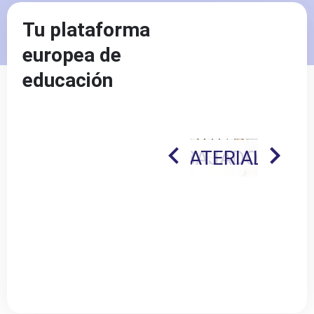
Tu plataforma
europea de
educación
AJADORES
TERIALES FORMATIVOS
PUBLICACIONES
EMBAJADORES
MATERIALES F
PU