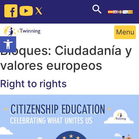
Skip
to
content
Menu
Open toolbar
Bloques:
Ciudadanía y
valores europeos
Right to rights