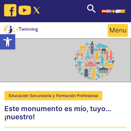
Skip
to
content
Menu
Open toolbar
Educación Secundaria y Formación Profesional
Este monumento es mío, tuyo…
¡nuestro!