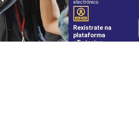
electrónico.
Rexístrate na
plataforma
eTwinning
Despois de rexistrarse en
ESEP, inicie sesión de novo
cos seus datos e siga as
instrucións de rexistro.
Completa os
formularios
Unha vez feito o rexistro, o
SNA e o seu representante
de e-Twinning deberán