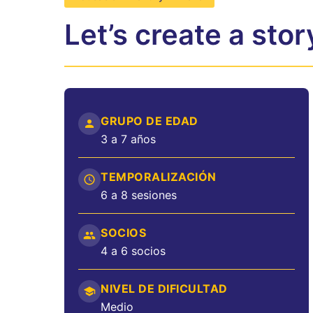
Let’s create a stor
GRUPO DE EDAD
3 a 7 años
TEMPORALIZACIÓN
6 a 8 sesiones
SOCIOS
4 a 6 socios
NIVEL DE DIFICULTAD
Medio