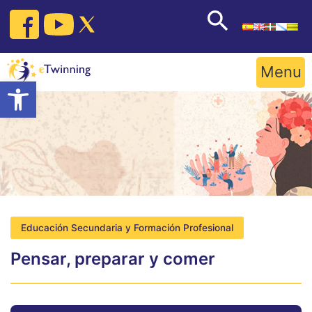
Skip
to
content
Menu
Open toolbar
Educación Secundaria y Formación Profesional
Pensar, preparar y comer