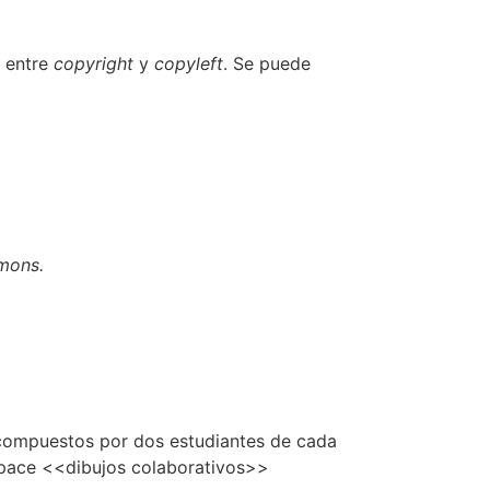
s entre
copyright
y
copyleft
. Se puede
mons.
 compuestos por dos estudiantes de cada
nSpace <<dibujos colaborativos>>