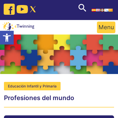
Skip
to
content
Menu
Open toolbar
Educación Infantil y Primaria
Profesiones del mundo