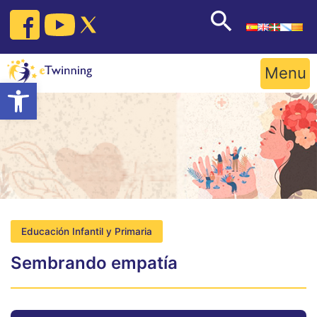
Skip
to
content
Menu
Open toolbar
Educación Infantil y Primaria
Sembrando empatía