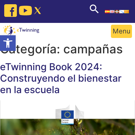
Skip
to
content
Menu
Open toolbar
Categoría:
campañas
eTwinning Book 2024:
Construyendo el bienestar
en la escuela