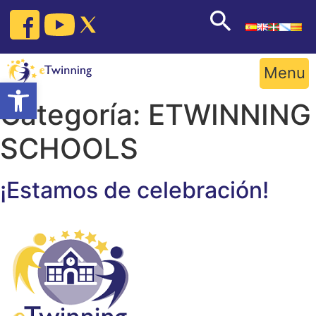
Skip
to
content
Menu
Open toolbar
Categoría:
ETWINNING
SCHOOLS
¡Estamos de celebración!