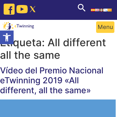
Skip
to
content
Menu
Open toolbar
Etiqueta:
All different
all the same
Vídeo del Premio Nacional
eTwinning 2019 «All
different, all the same»