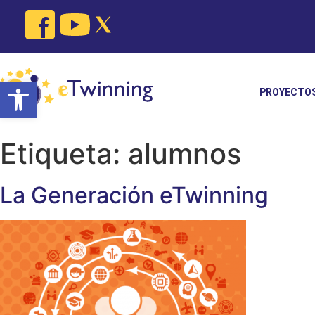
Skip
to
content
Open toolbar
PROYECTO
Etiqueta:
alumnos
La Generación eTwinning