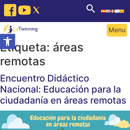
Skip
to
content
Menu
Open toolbar
Etiqueta:
áreas
remotas
Encuentro Didáctico
Nacional: Educación para la
ciudadanía en áreas remotas