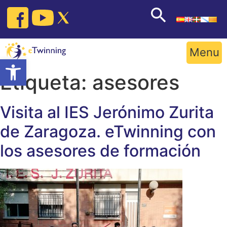
Skip
to
content
Menu
Open toolbar
Etiqueta:
asesores
Visita al IES Jerónimo Zurita
de Zaragoza. eTwinning con
los asesores de formación