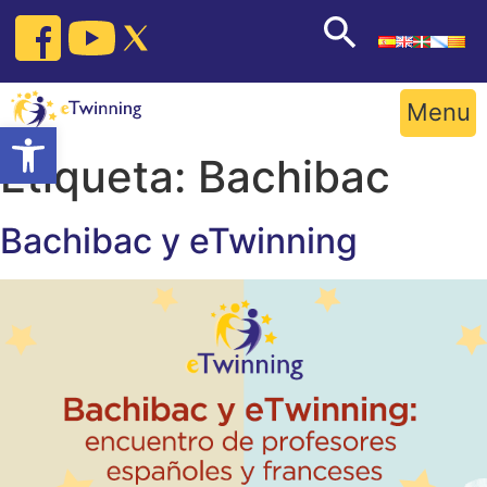
Skip
to
content
Menu
Open toolbar
Etiqueta:
Bachibac
Bachibac y eTwinning