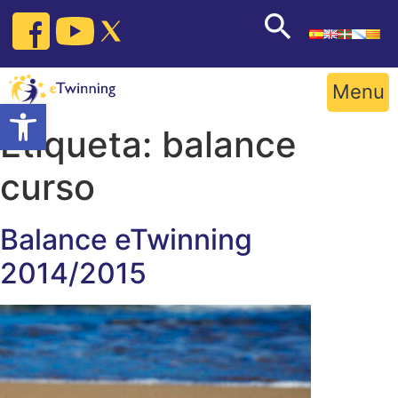
Skip
to
content
Menu
Open toolbar
Etiqueta:
balance
curso
Balance eTwinning
2014/2015