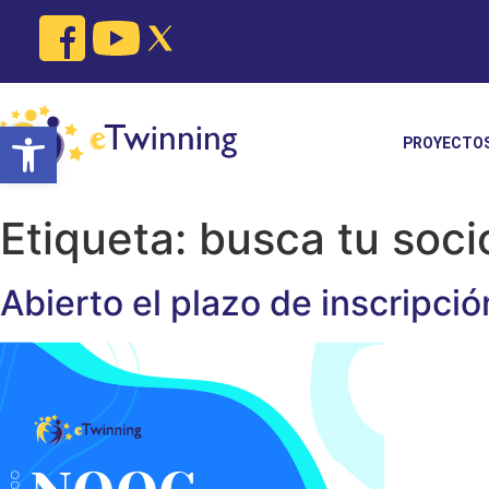
Skip
to
content
Open toolbar
PROYECTO
Etiqueta:
busca tu soci
Abierto el plazo de inscripc