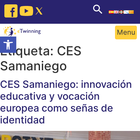
Skip
to
content
Menu
Open toolbar
Etiqueta:
CES
Samaniego
CES Samaniego: innovación
educativa y vocación
europea como señas de
identidad