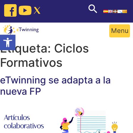
Skip
to
content
Menu
Open toolbar
Etiqueta:
Ciclos
Formativos
eTwinning se adapta a la
nueva FP