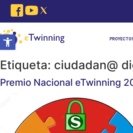
Skip
to
content
Open toolbar
PROYECTO
Etiqueta:
ciudadan@ dig
Premio Nacional eTwinning 2