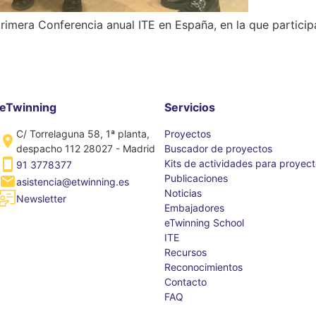
primera Conferencia anual ITE en España, en la que partici
eTwinning
Servicios
C/ Torrelaguna 58, 1ª planta,
Proyectos
despacho 112 28027 - Madrid
Buscador de proyectos
Kits de actividades para proyec
91 3778377
Publicaciones
asistencia@etwinning.es
Noticias
Newsletter
Embajadores
eTwinning School
ITE
Recursos
Reconocimientos
Contacto
FAQ