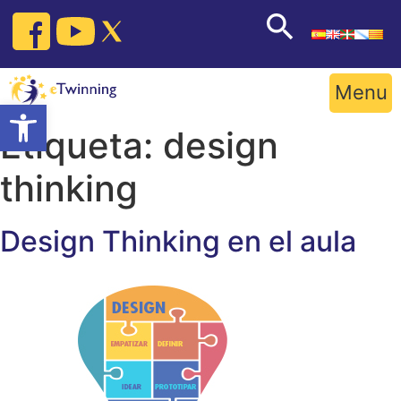
Skip
to
content
Menu
Open toolbar
Etiqueta:
design
thinking
Design Thinking en el aula