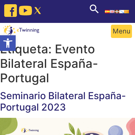
Skip
to
content
Menu
Open toolbar
Etiqueta:
Evento
Bilateral España-
Portugal
Seminario Bilateral España-
Portugal 2023