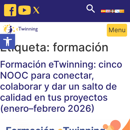
Skip
to
content
Menu
Open toolbar
Etiqueta:
formación
Formación eTwinning: cinco
NOOC para conectar,
colaborar y dar un salto de
calidad en tus proyectos
(enero–febrero 2026)