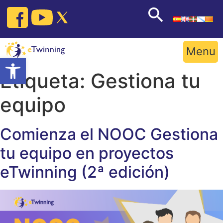
Skip
to
content
Menu
Open toolbar
Etiqueta:
Gestiona tu
equipo
Comienza el NOOC Gestiona
tu equipo en proyectos
eTwinning (2ª edición)