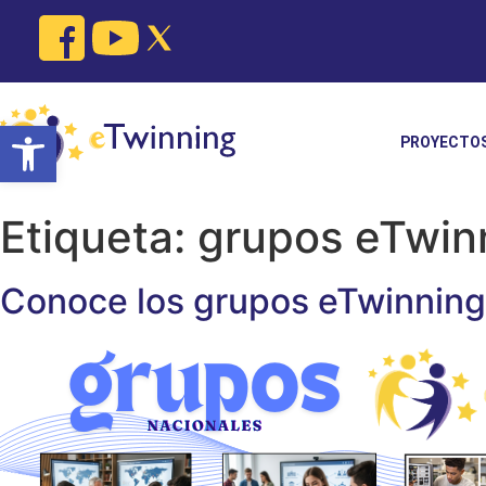
Skip
to
content
Open toolbar
PROYECTO
Etiqueta:
grupos eTwin
Conoce los grupos eTwinning 