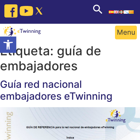
Skip
to
content
Menu
Open toolbar
Etiqueta:
guía de
embajadores
Guía red nacional
embajadores eTwinning