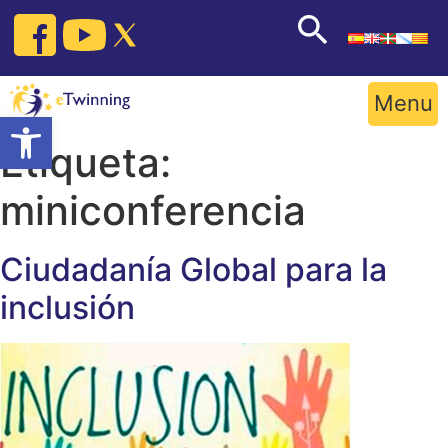
Skip
to
content
Menu
Open toolbar
Etiqueta:
miniconferencia
Ciudadanía Global para la
inclusión