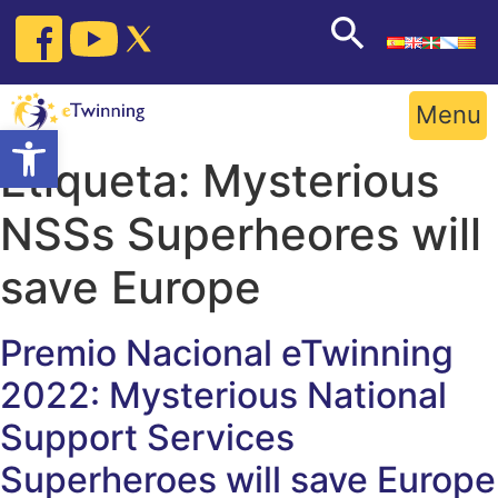
Skip
to
content
Menu
Open toolbar
Etiqueta:
Mysterious
NSSs Superheores will
save Europe
Premio Nacional eTwinning
2022: Mysterious National
Support Services
Superheroes will save Europe