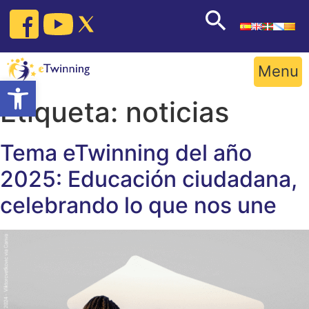
Skip
to
content
Menu
Open toolbar
Etiqueta:
noticias
Tema eTwinning del año
2025: Educación ciudadana,
celebrando lo que nos une