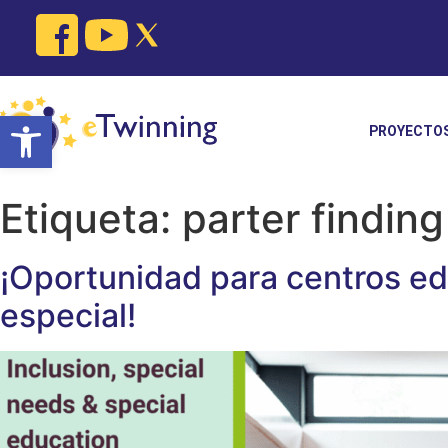
Skip
to
content
Open toolbar
PROYECTO
Etiqueta:
parter finding 
¡Oportunidad para centros edu
especial!