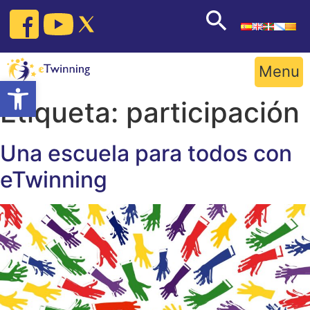
Skip
to
content
Menu
Open toolbar
Etiqueta:
participación
Una escuela para todos con
eTwinning