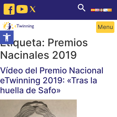
Skip
to
content
Menu
Open toolbar
Etiqueta:
Premios
Nacinales 2019
Vídeo del Premio Nacional
eTwinning 2019: «Tras la
huella de Safo»