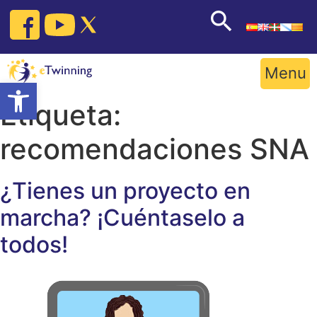
Skip
to
content
Menu
Open toolbar
Etiqueta:
recomendaciones SNA
¿Tienes un proyecto en
marcha? ¡Cuéntaselo a
todos!