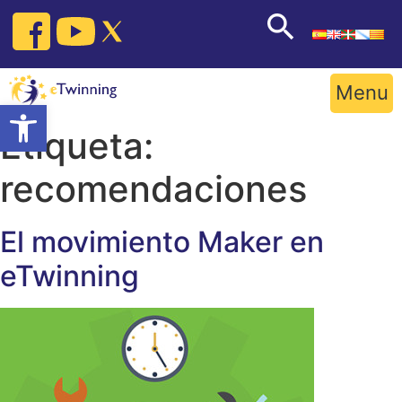
Skip
to
content
Menu
Open toolbar
Etiqueta:
recomendaciones
El movimiento Maker en
eTwinning