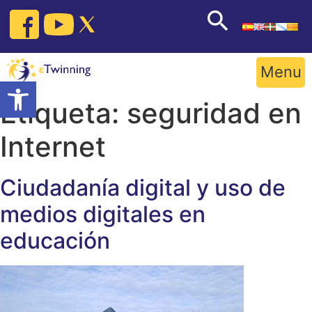
Skip
to
content
Menu
Open toolbar
Etiqueta:
seguridad en
Internet
Ciudadanía digital y uso de
medios digitales en
educación