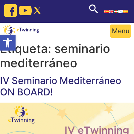
Skip
to
content
Menu
Open toolbar
Etiqueta:
seminario
mediterráneo
IV Seminario Mediterráneo
ON BOARD!