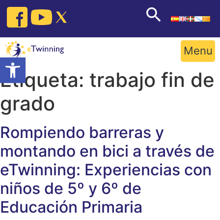
Skip
to
content
Menu
Open toolbar
Etiqueta:
trabajo fin de
grado
Rompiendo barreras y
montando en bici a través de
eTwinning: Experiencias con
niños de 5º y 6º de
Educación Primaria