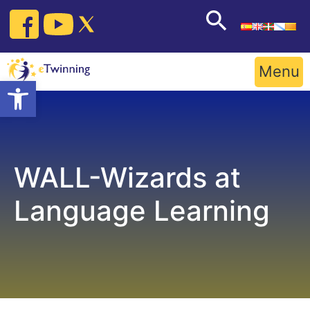
Skip
to
content
Menu
Open toolbar
WALL-Wizards at
Language Learning