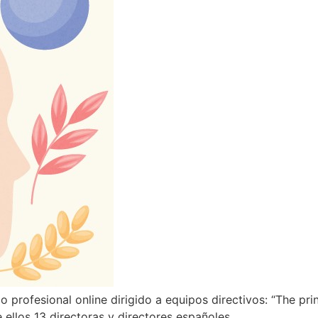
 profesional online dirigido a equipos directivos: “The prin
e ellos 13 directoras y directores españoles.