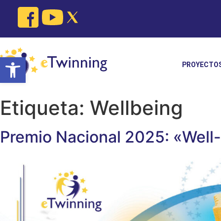
Skip
to
content
Open toolbar
PROYECTO
Etiqueta:
Wellbeing
Premio Nacional 2025: «Well-b