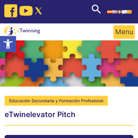
Skip
to
content
Menu
Open toolbar
Educación Secundaria y Formación Profesional
eTwinelevator Pitch