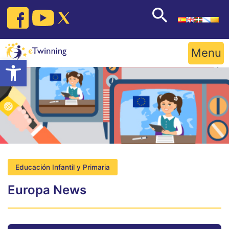
Skip
to
content
Menu
Open toolbar
Educación Infantil y Primaria
Europa News