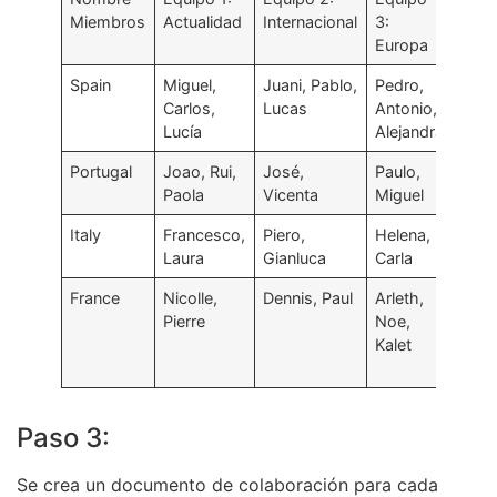
Miembros
Actualidad
Internacional
3:
Cult
Europa
Spain
Miguel,
Juani, Pablo,
Pedro,
Pedr
Carlos,
Lucas
Antonio,
Julia
Lucía
Alejandra
Tere
Portugal
Joao, Rui,
José,
Paulo,
Ana,
Paola
Vicenta
Miguel
Fran
Italy
Francesco,
Piero,
Helena,
Alda
Laura
Gianluca
Carla
Ama
France
Nicolle,
Dennis, Paul
Arleth,
Noel
Pierre
Noe,
Bran
Kalet
Mac
Paso 3:
Se crea un documento de colaboración para cada