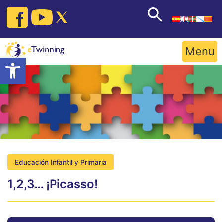
Skip
to
content
Menu
Open toolbar
Educación Infantil y Primaria
1,2,3… ¡Picasso!