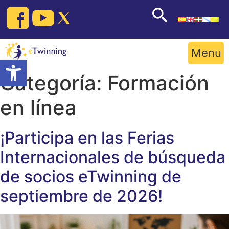
Skip
to
content
Menu
Open toolbar
Categoría:
Formación
en línea
¡Participa en las Ferias
Internacionales de búsqueda
de socios eTwinning de
septiembre de 2026!