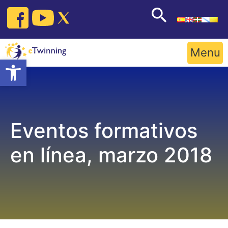
Skip
to
content
Menu
Open toolbar
Eventos formativos
en línea, marzo 2018