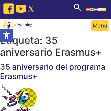
Skip
to
content
Menu
Open toolbar
Etiqueta:
35
aniversario Erasmus+
35 aniversario del programa
Erasmus+