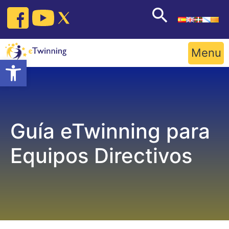
Skip
to
content
Menu
Open toolbar
Guía eTwinning para
Equipos Directivos