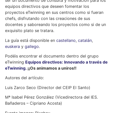
ser un documento de consulta y motivación para los
equipos directivos que deseen fomentar los
proyectos eTwinning en sus centros como si fueran
chefs, disfrutando con las creaciones de sus
docentes y saboreando los proyectos como si de un
exquisito plato se tratara.
La guía está disponible en
castellano
,
catalán
,
euskera
y
gallego
.
Podéis encontrar el documento dentro del grupo
eTwinning
Equipos directivos: Innovando a través de
eTwinning.
¡¡Os animamos a uniros!!
Autores del artículo:
Luis Zarco Seco (Director del CEIP El Santo)
Mª Isabel Pérez González (Vicedirectora del IES.
Bañaderos – Cipriano Acosta)
Fuente imagen: Pixabay