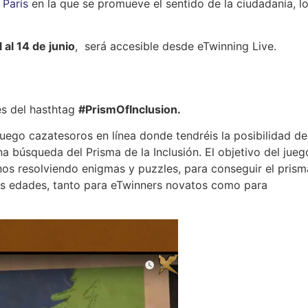
 París
en la que se promueve el sentido de la ciudadanía, l
l al 14 de junio
, será accesible desde eTwinning Live.
és del hasthtag
#PrismOfInclusion.
uego cazatesoros en línea donde tendréis la posibilidad de
na búsqueda del Prisma de la Inclusión. El objetivo del jueg
gnos resolviendo enigmas y puzzles, para conseguir el pris
las edades, tanto para eTwinners novatos como para