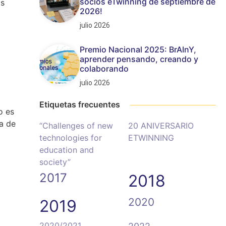
socios eTwinning de septiembre de
os
2026!
julio 2026
Premio Nacional 2025: BrAInY,
aprender pensando, creando y
colaborando
julio 2026
Etiquetas frecuentes
o es
ma de
“Challenges of new
20 ANIVERSARIO
technologies for
ETWINNING
education and
society”
2017
2018
2020
2019
2020/2021