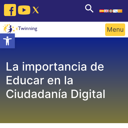
Skip
to
content
Menu
Open toolbar
La importancia de
Educar en la
Ciudadanía Digital